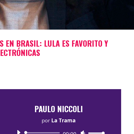
S EN BRASIL: LULA ES FAVORITO Y
LECTRÓNICAS
PAULO NICCOLI
por
La Trama
Reproductor
Utiliza