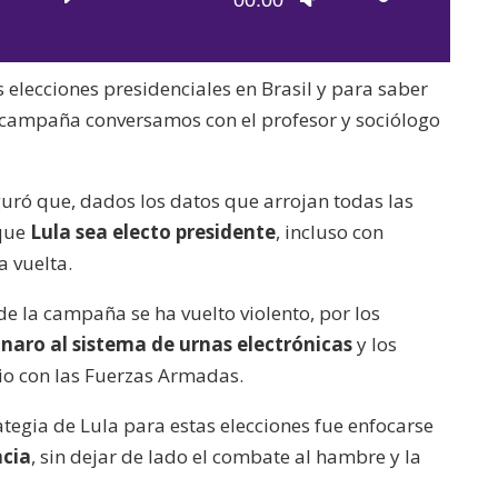
00:00
de
las
audio
teclas
elecciones presidenciales en Brasil y para saber
de
la campaña conversamos con el profesor y sociólogo
flecha
arriba/abajo
para
guró que, dados los datos que arrojan todas las
aumentar
 que
Lula sea electo presidente
, incluso con
o
a vuelta.
disminuir
e la campaña se ha vuelto violento, por los
el
naro al sistema de urnas electrónicas
y los
volumen.
io con las Fuerzas Armadas.
rategia de Lula para estas elecciones fue enfocarse
acia
, sin dejar de lado el combate al hambre y la