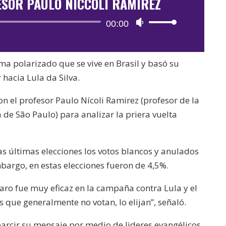
ESOR PAULO NICCOLI RAMIREZ
Reproductor
00:00
Utiliza
de
las
audio
teclas
ima polarizado que se vive en Brasil y basó su
de
hacia Lula da Silva.
flecha
arriba/abajo
n el profesor Paulo Nícoli Ramirez (profesor de la
para
a de São Paulo) para analizar la priera vuelta
aumentar
o
s últimas elecciones los votos blancos y anulados
disminuir
bargo, en estas elecciones fueron de 4,5%.
el
volumen.
aro fue muy eficaz en la campaña contra Lula y el
 que generalmente no votan, lo elijan”, señaló.
parcir su mensaje por medio de lideres evangélicos