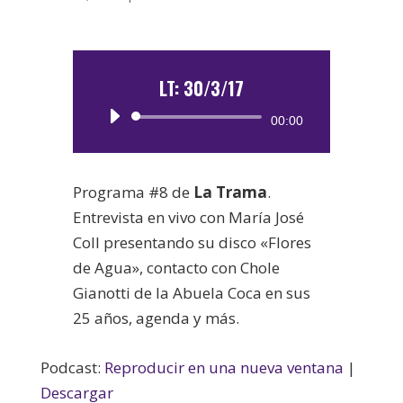
LT: 30/3/17
Reproductor
00:00
de
audio
Programa #8 de
La Trama
.
Entrevista en vivo con María José
Coll presentando su disco «Flores
de Agua», contacto con Chole
Gianotti de la Abuela Coca en sus
25 años, agenda y más.
Podcast:
Reproducir en una nueva ventana
|
Descargar