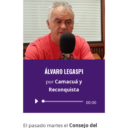
ÁLVARO LEGASPI
por
Camacuá y
Reconquista
Reproductor
00:00
de
audio
El pasado martes el
Consejo del