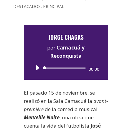
DESTACADOS
,
PRINCIPAL
JORGE CHAGAS
por
Camacuá y
Reconquista
Reproductor
00:00
de
audio
El pasado 15 de noviembre, se
realizó en la Sala Camacuá la
avant-
première
de la comedia musical
Merveille Noire
, una obra que
cuenta la vida del futbolista
José