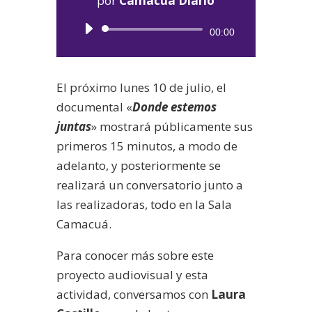
por
Camacuá Diario
Reproductor
00:00
de
audio
El próximo lunes 10 de julio, el
documental «
Donde estemos
juntas
» mostrará públicamente sus
primeros 15 minutos, a modo de
adelanto, y posteriormente se
realizará un conversatorio junto a
las realizadoras, todo en la Sala
Camacuá.
Para conocer más sobre este
proyecto audiovisual y esta
actividad, conversamos con
Laura