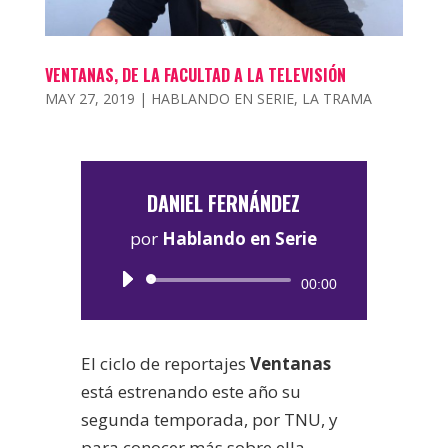
VENTANAS, DE LA FACULTAD A LA TELEVISIÓN
MAY 27, 2019
|
HABLANDO EN SERIE
,
LA TRAMA
DANIEL FERNÁNDEZ
por
Hablando en Serie
Reproductor
00:00
de
audio
El ciclo de reportajes
Ventanas
está estrenando este año su
segunda temporada, por TNU, y
para conocer más sobre ella