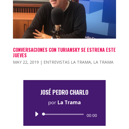
CONVERSACIONES CON TURIANSKY SE ESTRENA ESTE
JUEVES
MAY 22, 2019
|
ENTREVISTAS LA TRAMA
,
LA TRAMA
JOSÉ PEDRO CHARLO
por
La Trama
Reproductor
00:00
de