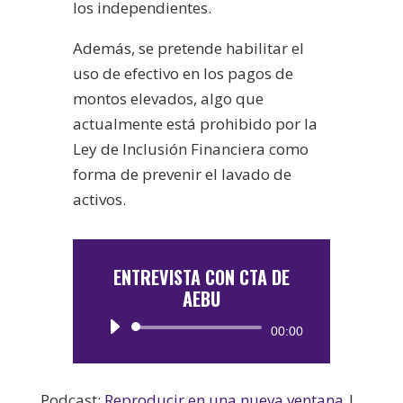
los independientes.
Además, se pretende habilitar el
uso de efectivo en los pagos de
montos elevados, algo que
actualmente está prohibido por la
Ley de Inclusión Financiera como
forma de prevenir el lavado de
activos.
ENTREVISTA CON CTA DE
AEBU
Reproductor
00:00
de
audio
Podcast:
Reproducir en una nueva ventana
|