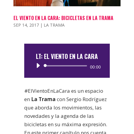
EL VIENTO EN LA CARA: BICICLETAS EN LA TRAMA
SEP 14, 2017
|
LA TRAMA
LT: EL VIENTO EN LA CARA
Reproductor
00:00
de
audio
#ElVientoEnLaCara es un espacio
en
La Trama
con Sergio Rodríguez
que aborda los movimientos, las
novedades y la agenda de las
bicicletas en su máxima expresión.
En este primer capítulo nos cuenta