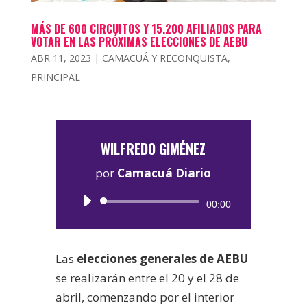
MÁS DE 600 CIRCUITOS Y 15.200 AFILIADOS PARA
VOTAR EN LAS PRÓXIMAS ELECCIONES DE AEBU
ABR 11, 2023
|
CAMACUÁ Y RECONQUISTA
,
PRINCIPAL
WILFREDO GIMÉNEZ
por
Camacuá Diario
Reproductor
00:00
de
audio
Las
elecciones generales de AEBU
se realizarán entre el 20 y el 28 de
abril, comenzando por el interior