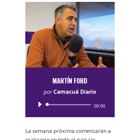
MARTÍN FORD
por
Camacuá Diario
Reproductor
00:00
de
audio
La semana próxima comenzarán a
realizarse en todo el país las