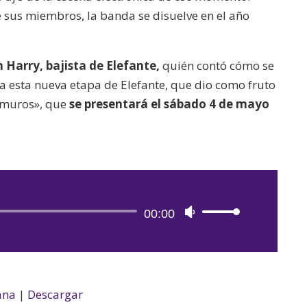
e sus miembros, la banda se disuelve en el año
Harry, bajista de Elefante,
quién contó cómo se
a esta nueva etapa de Elefante, que dio como fruto
s muros», que
se presentará el sábado 4 de mayo
Reproductor
00:00
Utiliza
de
las
audio
teclas
de
flecha
ana
|
Descargar