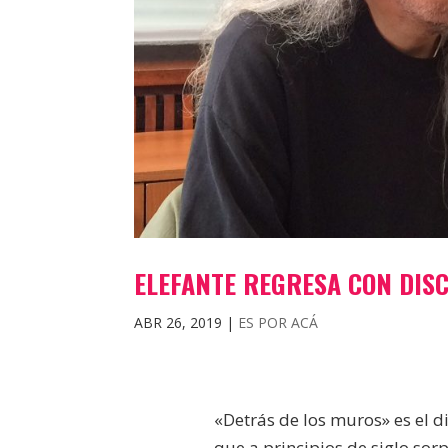
ELEFANTE REGRESA CON DISC
ABR 26, 2019
|
ES POR ACÁ
«Detrás de los muros» es el 
que a principios de siglo so