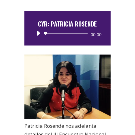
CYR: PATRICIA ROSENDE
Reproductor
00:00
de
audio
Patricia Rosende nos adelanta
detalles del III Encuentro Nacional