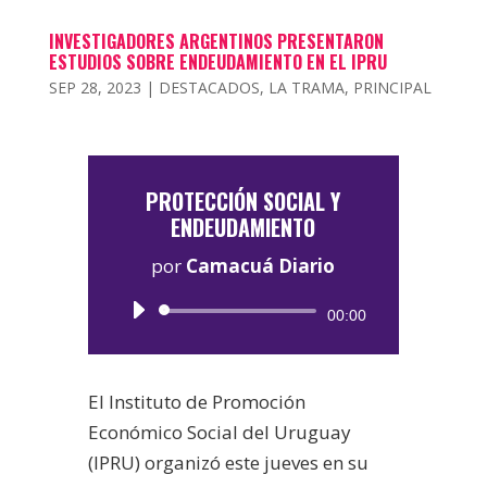
INVESTIGADORES ARGENTINOS PRESENTARON
ESTUDIOS SOBRE ENDEUDAMIENTO EN EL IPRU
SEP 28, 2023
|
DESTACADOS
,
LA TRAMA
,
PRINCIPAL
PROTECCIÓN SOCIAL Y
ENDEUDAMIENTO
por
Camacuá Diario
Reproductor
00:00
de
audio
El Instituto de Promoción
Económico Social del Uruguay
(IPRU) organizó este jueves en su