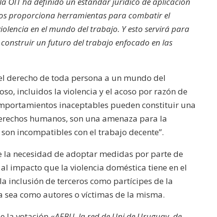
la OIT ha definido un estándar jurídico de aplicación
os proporciona herramientas para combatir el
violencia en el mundo del trabajo. Y esto servirá para
 construir un futuro del trabajo enfocado en las
 el derecho de toda persona a un mundo del
coso, incluidos la violencia y el acoso por razón de
omportamientos inaceptables pueden constituir una
 derechos humanos, son una amenaza para la
son incompatibles con el trabajo decente”.
e la necesidad de adoptar medidas por parte de
al impacto que la violencia doméstica tiene en el
la inclusión de terceros como partícipes de la
 ya sea como autores o víctimas de la misma.
e la votación «
AEBU, la red de Uni de Uruguay, de