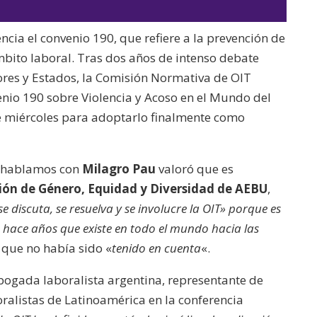
de
las
audio
teclas
ncia el convenio 190, que refiere a la prevención de
de
ámbito laboral.
Tras dos años de intenso debate
flecha
res y Estados, la Comisión Normativa de OIT
arriba/abajo
nio 190 sobre Violencia y Acoso en el Mundo del
para
e miércoles para adoptarlo finalmente como
aumentar
o
disminuir
hablamos con
Milagro Pau
valoró que es
el
ión de Género, Equidad y Diversidad de AEBU
,
volumen.
se discuta, se resuelva y se involucre la OIT» porque es
 hace años que existe en todo el mundo hacia las
y que no había sido «
tenido en cuenta
«.
abogada laboralista argentina, representante de
alistas de Latinoamérica en la conferencia