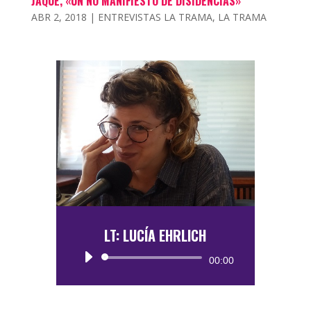
JAQUE, «UN NO MANIFIESTO DE DISIDENCIAS»
ABR 2, 2018
|
ENTREVISTAS LA TRAMA
,
LA TRAMA
LT: LUCÍA EHRLICH
Reproductor
00:00
de
audio