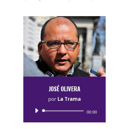
JOSÉ OLIVERA
por
La Trama
Reproductor
00:00
de
audio