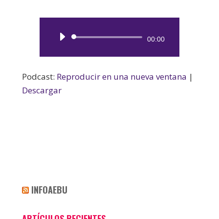
Reproductor
00:00
de
audio
Podcast:
Reproducir en una nueva ventana
|
Descargar
INFOAEBU
ARTÍCULOS RECIENTES