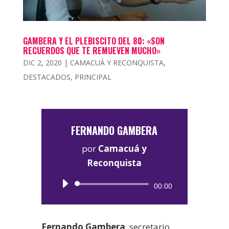
GAMBERA Y EL PLEBISCITO DEL 80: «SON
RECUERDOS QUE TE REMUEVEN MUCHO»
DIC 2, 2020
|
CAMACUÁ Y RECONQUISTA
,
DESTACADOS
,
PRINCIPAL
FERNANDO GAMBERA
por
Camacuá y
Reconquista
Reproductor
00:00
de
audio
Fernando Gambera
, secretario