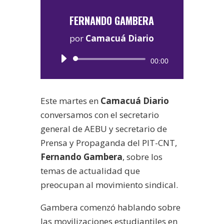
FERNANDO GAMBERA
por
Camacuá Diario
Reproductor
00:00
de
audio
Este martes en
Camacuá Diario
conversamos con el secretario
general de AEBU y secretario de
Prensa y Propaganda del PIT-CNT,
Fernando Gambera
, sobre los
temas de actualidad que
preocupan al movimiento sindical.
Gambera comenzó hablando sobre
las movilizaciones estudiantiles en