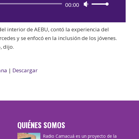
Reproductor
00:00
Utiliza
de
las
audio
teclas
 del interior de AEBU, contó la experiencia del
de
cedes y se enfocó en la inclusión de los jóvenes.
flecha
, dijo.
arriba/abajo
para
aumentar
ana
|
Descargar
o
disminuir
el
volumen.
QUIÉNES SOMOS
Radio Camacuá es un proyecto de la