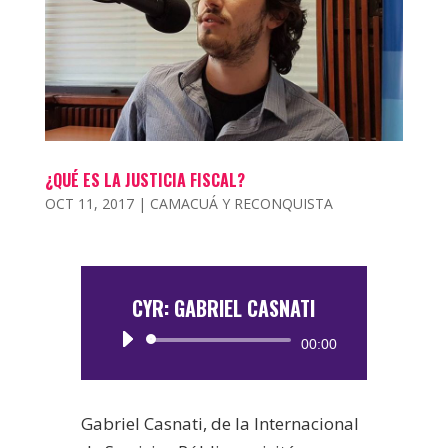
¿QUÉ ES LA JUSTICIA FISCAL?
OCT 11, 2017
|
CAMACUÁ Y RECONQUISTA
CYR: GABRIEL CASNATI
Reproductor
00:00
de
audio
Gabriel Casnati, de la Internacional