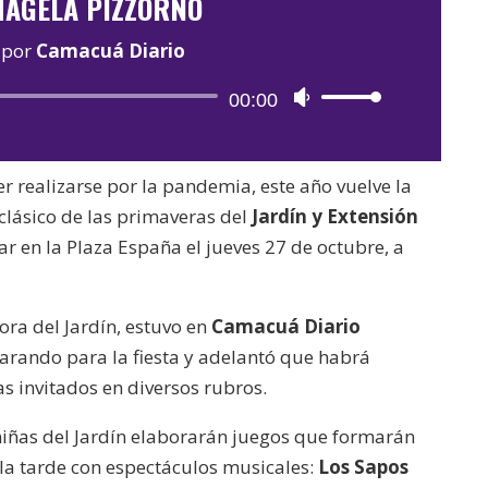
AGELA PIZZORNO
por
Camacuá Diario
Reproductor
00:00
Utiliza
de
las
audio
teclas
 realizarse por la pandemia, este año vuelve la
de
 clásico de las primaveras del
Jardín y Extensión
flecha
ar en la Plaza España el jueves 27 de octubre, a
arriba/abajo
para
aumentar
ora del Jardín, estuvo en
Camacuá Diario
o
rando para la fiesta y adelantó que habrá
disminuir
as invitados en diversos rubros.
el
niñas del Jardín elaborarán juegos que formarán
volumen.
á la tarde con espectáculos musicales:
Los Sapos