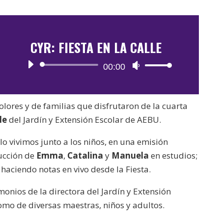
CYR: FIESTA EN LA CALLE
Reproductor
00:00
Utiliza
de
las
audio
teclas
colores y de familias que disfrutaron de la cuarta
de
le
del Jardín y Extensión Escolar de AEBU.
flecha
arriba/abajo
lo vivimos junto a los niños, en una emisión
para
ucción de
Emma
,
Catalina
y
Manuela
en estudios;
aumentar
haciendo notas en vivo desde la Fiesta.
o
monios de la directora del Jardín y Extensión
disminuir
como de diversas maestras, niños y adultos.
el
volumen.