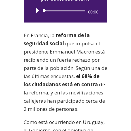
Reproductor
00:00
de
audio
En Francia, la
reforma de la
seguridad social
que impulsa el
presidente Emmanuel Macron está
recibiendo un fuerte rechazo por
parte de la población. Según una de
las últimas encuestas,
el 68% de
los ciudadanos está en contra
de
la reforma, y en las movilizaciones
callejeras han participado cerca de
2 millones de personas.
Como está ocurriendo en Uruguay,
el Gobierno, con el objetivo de