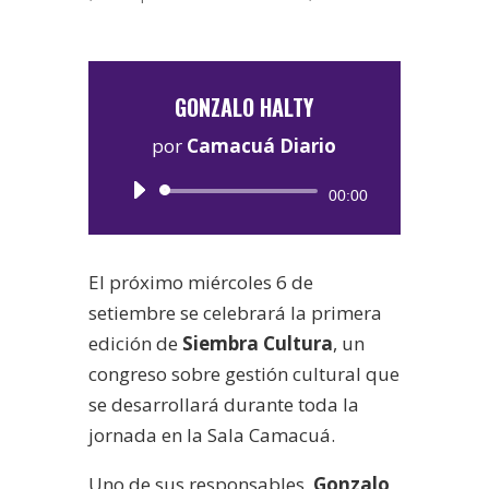
GONZALO HALTY
por
Camacuá Diario
Reproductor
00:00
de
audio
El próximo miércoles 6 de
setiembre se celebrará la primera
edición de
Siembra Cultura
, un
congreso sobre gestión cultural que
se desarrollará durante toda la
jornada en la Sala Camacuá.
Uno de sus responsables,
Gonzalo