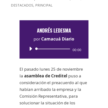
DESTACADOS
,
PRINCIPAL
ANDRÉS LEDESMA
por
Camacuá Diario
Reproductor
00:00
de
audio
El pasado lunes 25 de noviembre
la
asamblea de Creditel
puso a
consideración el preacuerdo al que
habían arribado la empresa y la
Comisión Representativa, para
solucionar la situación de los