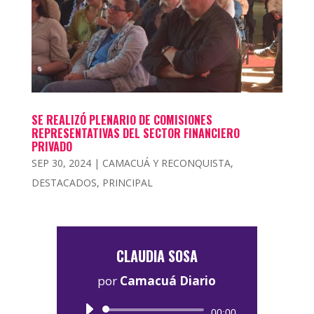
SE REALIZÓ PLENARIO DE COMISIONES
REPRESENTATIVAS DEL SECTOR FINANCIERO
PRIVADO
SEP 30, 2024
|
CAMACUÁ Y RECONQUISTA
,
DESTACADOS
,
PRINCIPAL
CLAUDIA SOSA
por
Camacuá Diario
Reproductor
00:00