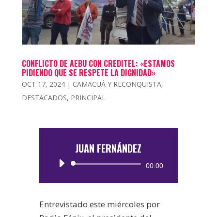
CONFLICTO DE AEBU CON CREDITEL: «ESTAMOS
PIDIENDO QUE SE RESPETE LA DIGNIDAD»
OCT 17, 2024
|
CAMACUÁ Y RECONQUISTA
,
DESTACADOS
,
PRINCIPAL
JUAN FERNÁNDEZ
Reproductor
00:00
de
audio
Entrevistado este miércoles por