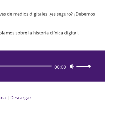
avés de medios digitales, ¿es seguro? ¿Debemos
mos sobre la historia clínica digital.
Reproductor
00:00
Utiliza
de
las
audio
teclas
de
flecha
ana
|
Descargar
arriba/abajo
para