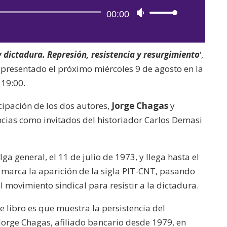
Reproductor
00:00
Utiliza
de
las
audio
teclas
 dictadura. Represión, resistencia y resurgimiento
‘,
de
á presentado el próximo miércoles 9 de agosto en la
flecha
 19:00.
arriba/abajo
para
icipación de los dos autores,
Jorge Chagas
y
aumentar
encias como invitados del historiador Carlos Demasi
o
.
disminuir
elga general, el 11 de julio de 1973, y llega hasta el
el
 marca la aparición de la sigla PIT-CNT, pasando
volumen.
l movimiento sindical para resistir a la dictadura.
 libro es que muestra la persistencia del
Jorge Chagas, afiliado bancario desde 1979, en