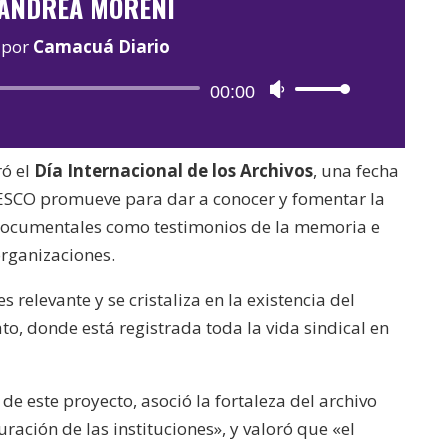
ANDREA MORENI
por
Camacuá Diario
Reproductor
00:00
Utiliza
de
las
audio
teclas
ró el
Día Internacional de los Archivos
, una fecha
de
ESCO promueve para dar a conocer y fomentar la
flecha
 documentales como testimonios de la memoria e
arriba/abajo
organizaciones.
para
aumentar
relevante y se cristaliza en la existencia del
o
ato, donde está registrada toda la vida sindical en
disminuir
el
 de este proyecto, asoció la fortaleza del archivo
volumen.
ación de las instituciones», y valoró que «el