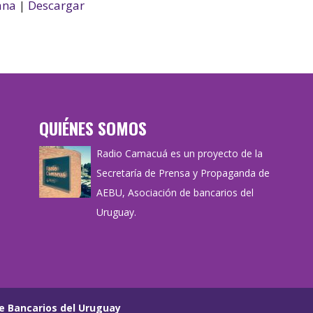
flecha
ana
|
Descargar
arriba/abajo
para
aumentar
o
disminuir
el
QUIÉNES SOMOS
volumen.
Radio Camacuá es un proyecto de la
Secretaría de Prensa y Propaganda de
AEBU, Asociación de bancarios del
Uruguay.
e Bancarios del Uruguay