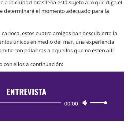
o a la ciudad brasileña está sujeto a lo que diga el
ue determinará el momento adecuado para la
d carioca, estos cuatro amigos han descubierto la
ntos únicos en medio del mar, una experiencia
mitir con palabras a aquellos que no estén allí.
 con ellos a continuación:
ENTREVISTA
Reproductor
00:00
Utiliza
de
las
audio
teclas
de