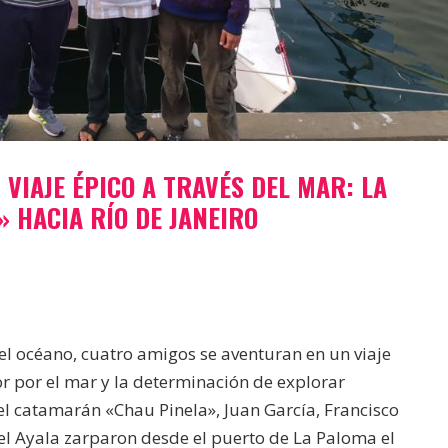
IAJE ÉPICO A TRAVÉS DEL MAR: LA
» HACIA RÍO DE JANEIRO
l océano, cuatro amigos se aventuran en un viaje
 por el mar y la determinación de explorar
el catamarán «Chau Pinela», Juan García, Francisco
l Ayala zarparon desde el puerto de La Paloma el