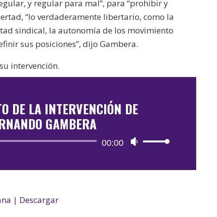
egular, y regular para mal”, para “prohibir y
bertad, “lo verdaderamente libertario, como la
ertad sindical, la autonomía de los movimiento
efinir sus posiciones”, dijo Gambera.
u intervención.
O DE LA INTERVENCIÓN DE
ERNANDO GAMBERA
Reproductor
00:00
Utiliza
de
las
audio
teclas
de
flecha
ana
|
Descargar
arriba/abajo