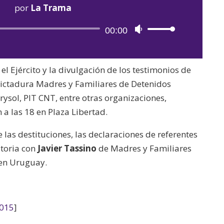
por
La Trama
Reproductor
00:00
Utiliza
de
las
audio
teclas
el Ejército y la divulgación de los testimonios de
de
dictadura Madres y Familiares de Detenidos
flecha
ysol, PIT CNT, entre otras organizaciones,
arriba/abajo
a las 18 en Plaza Libertad.
para
aumentar
las destituciones, las declaraciones de referentes
o
atoria con
Javier Tassino
de Madres y Familiares
disminuir
en Uruguay.
el
volumen.
2015
]