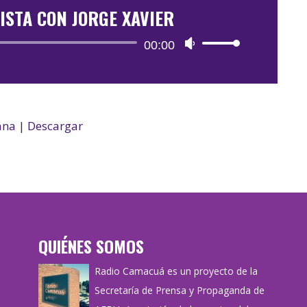
ISTA CON JORGE XAVIER
Reproductor
00:00
Utiliza
de
las
audio
teclas
de
flecha
ana
|
Descargar
arriba/abajo
para
aumentar
o
disminuir
el
QUIÉNES SOMOS
volumen.
Radio Camacuá es un proyecto de la
Secretaría de Prensa y Propaganda de