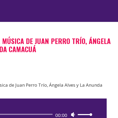
, MÚSICA DE JUAN PERRO TRÍO, ÁNGELA
NDA CAMACUÁ
sica de Juan Perro Trío, Ángela Alves y La Anunda
Reproductor
00:00
Utiliza