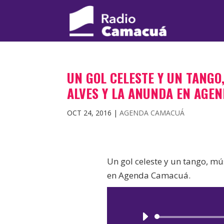
UN GOL CELESTE Y UN TANGO
ALVES Y LA ANUNDA EN AGE
OCT 24, 2016
|
AGENDA CAMACUÁ
Un gol celeste y un tango, mú
en Agenda Camacuá.