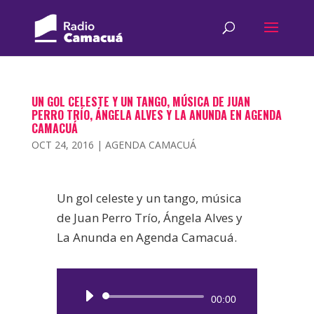
UN GOL CELESTE Y UN TANGO, MÚSICA DE JUAN
PERRO TRÍO, ÁNGELA ALVES Y LA ANUNDA EN AGENDA
CAMACUÁ
OCT 24, 2016
|
AGENDA CAMACUÁ
Un gol celeste y un tango, música
de Juan Perro Trío, Ángela Alves y
La Anunda en Agenda Camacuá.
Reproductor
00:00