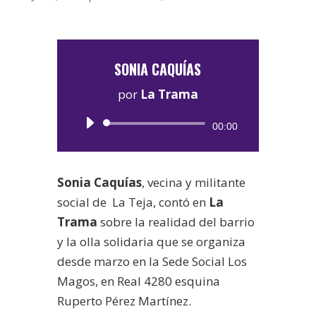
SONIA CAQUÍAS
por
La Trama
Reproductor
00:00
de
audio
Sonia Caquías
, vecina y militante
social de La Teja, contó en
La
Trama
sobre la realidad del barrio
y la olla solidaria que se organiza
desde marzo en la Sede Social Los
Magos, en Real 4280 esquina
Ruperto Pérez Martínez.