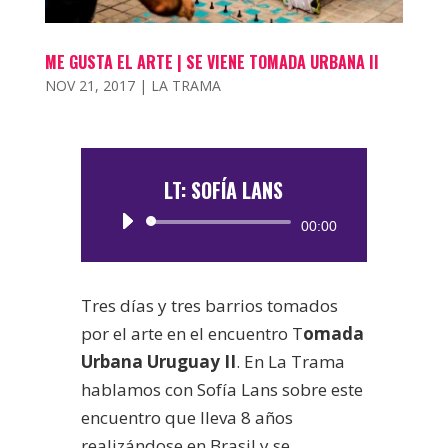
ME GUSTA EL ARTE | SE VIENE TOMADA URBANA II
NOV 21, 2017
|
LA TRAMA
LT: SOFÍA LANS
Reproductor
00:00
de
audio
Tres días y tres barrios tomados
por el arte en el encuentro T
omada
Urbana Uruguay II
. En La Trama
hablamos con Sofía Lans sobre este
encuentro que lleva 8 años
realizándose en Brasil y se