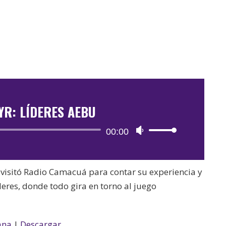
YR: LÍDERES AEBU
Reproductor
00:00
Utiliza
de
las
audio
teclas
visitó Radio Camacuá para contar su experiencia y
de
deres, donde todo gira en torno al juego
flecha
arriba/abajo
para
ana
|
Descargar