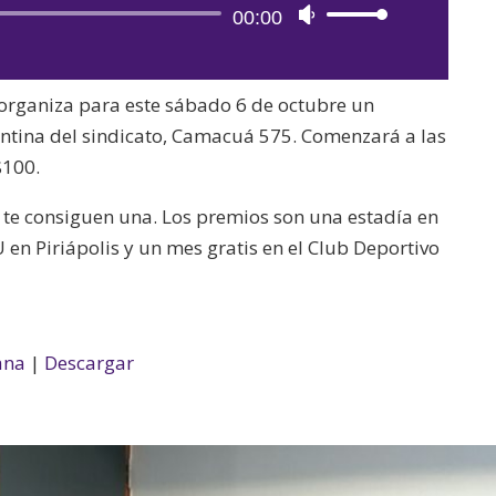
Reproductor
00:00
Utiliza
de
las
audio
teclas
organiza para este sábado 6 de octubre un
de
ntina del sindicato, Camacuá 575. Comenzará a las
flecha
$100.
arriba/abajo
para
es te consiguen una. Los premios son una estadía en
aumentar
en Piriápolis y un mes gratis en el Club Deportivo
o
disminuir
el
volumen.
ana
|
Descargar