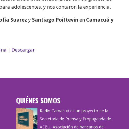
de
 para adolescentes, y nos contaron la experiencia.
flecha
arriba/abajo
ofía Suarez
y
Santiago Poittevin
en
Camacuá y
para
aumentar
o
disminuir
ana
|
Descargar
el
volumen.
QUIÉNES SOMOS
Radio Camacuá es un proyecto de la
Secretaría de Prensa y Propaganda de
AEBU, Asociación de bancarios del