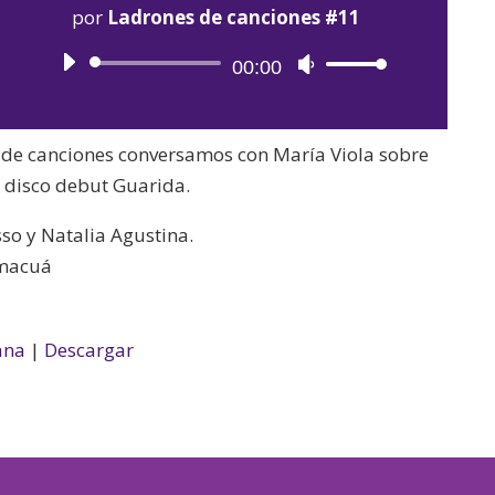
por
Ladrones de canciones #11
Reproductor
00:00
Utiliza
de
las
audio
teclas
 de canciones conversamos con María Viola sobre
de
y disco debut Guarida.
flecha
arriba/abajo
so y Natalia Agustina.
para
amacuá
aumentar
o
disminuir
ana
|
Descargar
el
volumen.