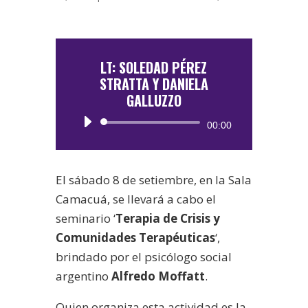
LT: SOLEDAD PÉREZ
STRATTA Y DANIELA
GALLUZZO
Reproductor
00:00
de
audio
El sábado 8 de setiembre, en la Sala
Camacuá, se llevará a cabo el
seminario ‘
Terapia de Crisis y
Comunidades Terapéuticas
‘,
brindado por el psicólogo social
argentino
Alfredo Moffatt
.
Quien organiza esta actividad es la