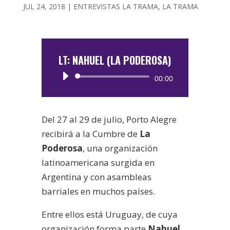
JUL 24, 2018
|
ENTREVISTAS LA TRAMA
,
LA TRAMA
LT: NAHUEL (LA PODEROSA)
Reproductor
00:00
de
audio
Del 27 al 29 de julio, Porto Alegre
recibirá a la Cumbre de
La
Poderosa
, una organización
latinoamericana surgida en
Argentina y con asambleas
barriales en muchos países.
Entre ellos está Uruguay, de cuya
organización forma parte
Nahuel
.