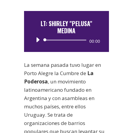
LT: SHIRLEY "PELUSA"
MEDINA
Reproductor
00:00
de
audio
La semana pasada tuvo lugar en
Porto Alegre la Cumbre de
La
Poderosa
, un movimiento
latinoamericano fundado en
Argentina y con asambleas en
muchos países, entre ellos
Uruguay. Se trata de
organizaciones de barrios
populares que buscan levantar su