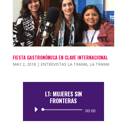
FIESTA GASTRONÓMICA EN CLAVE INTERNACIONAL
MAY 2, 2018
|
ENTREVISTAS LA TRAMA
,
LA TRAMA
LT: MUJERES SIN
FRONTERAS
Reproductor
00:00
de
audio