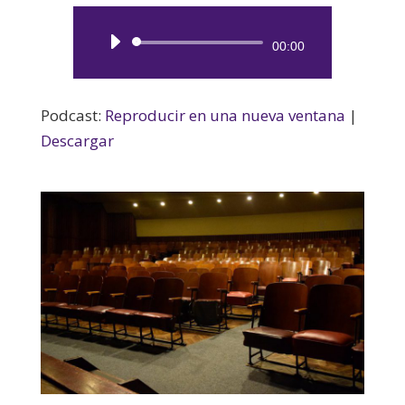
Reproductor
00:00
de
audio
Podcast:
Reproducir en una nueva ventana
|
Descargar