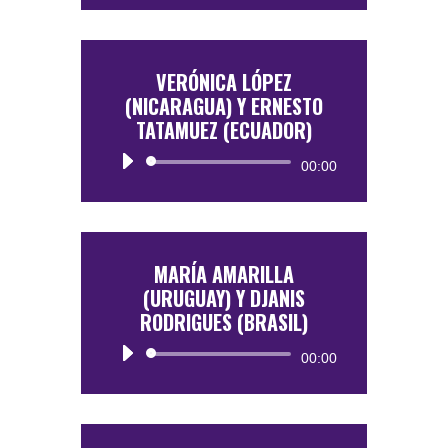
de
audio
VERÓNICA LÓPEZ
(NICARAGUA) Y ERNESTO
TATAMUEZ (ECUADOR)
Reproductor
00:00
de
audio
MARÍA AMARILLA
(URUGUAY) Y DJANIS
RODRIGUES (BRASIL)
Reproductor
00:00
de
audio