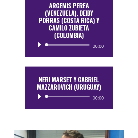
ARGEMIS PEREA
(VENEZUELA), DEIBY
PORRAS (COSTA RICA) Y
CAMILO ZUBIETA
(COLOMBIA)
Reproductor
00:00
de
audio
NERI MARSET Y GABRIEL
MAZZAROVICH (URUGUAY)
Reproductor
00:00
de
audio