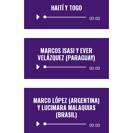
HAITÍ Y TOGO
Reproductor
00:00
de
audio
MARCOS ISASI Y EVER
VELÁZQUEZ (PARAGUAY)
Reproductor
00:00
de
audio
MARCO LÓPEZ (ARGENTINA)
Y LUCIMARA MALAQUIAS
(BRASIL)
Reproductor
00:00