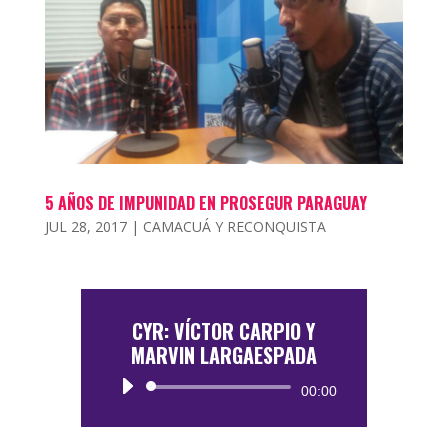
5 AÑOS DE IMPUNIDAD EN PROSEGUR PARAGUAY
JUL 28, 2017
|
CAMACUÁ Y RECONQUISTA
CYR: VÍCTOR CARPIO Y
MARVIN LARGAESPADA
Reproductor
00:00
de
audio