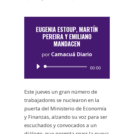
EUGENIA ESTOUP, MARTÍN
PEREIRA Y EMILIANO
MANDACEN
por
Camacuá Diario
Reproductor
00:00
de
audio
Este jueves un gran número de
trabajadores se nuclearon en la
puerta del Ministerio de Economía
y Finanzas, alzando su voz para ser
escuchados y convocados a un
diálogo, que permita rever la nueva