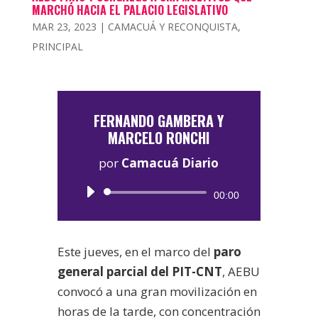
MARCHÓ HACIA EL PALACIO LEGISLATIVO
MAR 23, 2023
|
CAMACUÁ Y RECONQUISTA
,
PRINCIPAL
FERNANDO GAMBERA Y
MARCELO RONCHI
por
Camacuá Diario
Reproductor
00:00
de
audio
Este jueves, en el marco del
paro
general parcial del PIT-CNT
, AEBU
convocó a una gran movilización en
horas de la tarde, con concentración