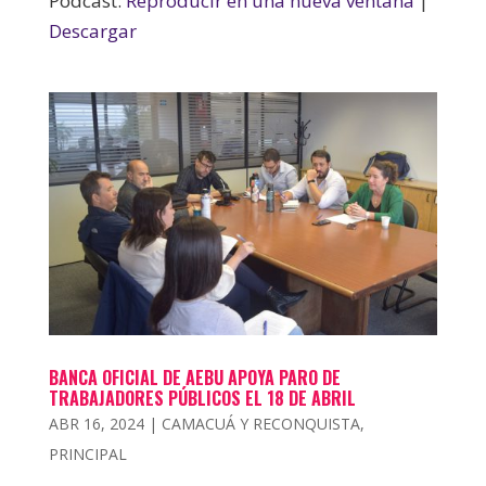
Podcast:
Reproducir en una nueva ventana
|
Descargar
BANCA OFICIAL DE AEBU APOYA PARO DE
TRABAJADORES PÚBLICOS EL 18 DE ABRIL
ABR 16, 2024
|
CAMACUÁ Y RECONQUISTA
,
PRINCIPAL