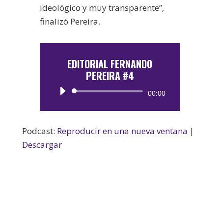
ideológico y muy transparente”,
finalizó Pereira.
EDITORIAL FERNANDO
PEREIRA #4
Reproductor
00:00
de
audio
Podcast:
Reproducir en una nueva ventana
|
Descargar