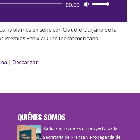
Reproductor
00:00
Utiliza
de
las
audio
teclas
s hablamos en serie con Claudio Quijano de la
de
os Premios Fénix al Cine Iberoamericano.
flecha
arriba/abajo
para
ana
|
Descargar
aumentar
o
disminuir
el
volumen.
QUIÉNES SOMOS
Radio Camacuá es un proyecto de la
Secretaría de Prensa y Propaganda de