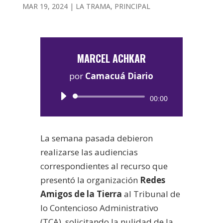
MAR 19, 2024
|
LA TRAMA
,
PRINCIPAL
MARCEL ACHKAR
por
Camacuá Diario
Reproductor
00:00
de
audio
La semana pasada debieron
realizarse las audiencias
correspondientes al recurso que
presentó la organización
Redes
Amigos de la Tierra
al Tribunal de
lo Contencioso Administrativo
(TCA), solicitando la nulidad de la