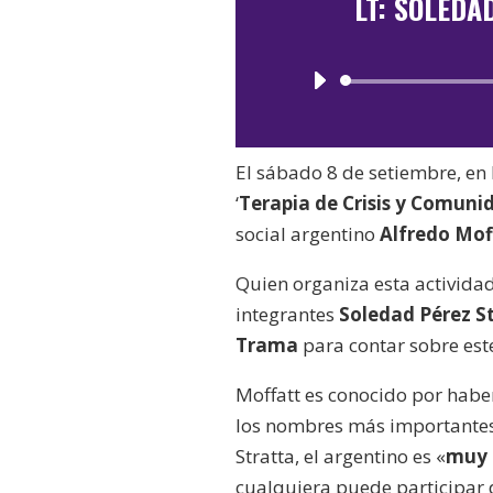
LT: SOLEDA
El sábado 8 de setiembre, en 
‘
Terapia de Crisis y Comuni
social argentino
Alfredo Mof
Quien organiza esta activida
integrantes
Soledad Pérez S
Trama
para contar sobre est
Moffatt es conocido por haber
los nombres más importantes 
Stratta, el argentino es «
muy a
cualquiera puede participar 