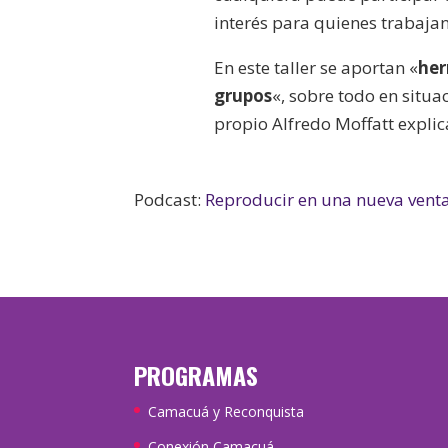
interés para quienes trabajan 
En este taller se aportan «
her
grupos
«, sobre todo en situa
propio Alfredo Moffatt expli
Podcast:
Reproducir en una nueva vent
PROGRAMAS
Camacuá y Reconquista
Conexión Camacuá