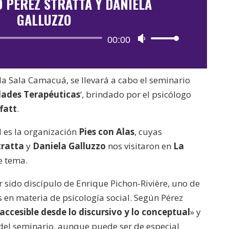
D PÉREZ STRATTA Y DANIELA
GALLUZZO
Reproductor
00:00
Utiliza
de
las
audio
teclas
la Sala Camacuá, se llevará a cabo el seminario
de
dades Terapéuticas
‘, brindado por el psicólogo
flecha
fatt
.
arriba/abajo
para
d es la organización
Pies con Alas
, cuyas
aumentar
tratta
y
Daniela
Galluzzo
nos visitaron en
La
o
e tema.
disminuir
 sido discípulo de Enrique Pichon-Rivière, uno de
el
en materia de psicología social. Según Pérez
volumen.
ccesible desde lo discursivo y lo conceptual
» y
del seminario, aunque puede ser de especial