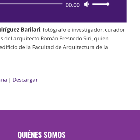
Reproductor
00:00
Utiliza
de
las
audio
teclas
ríguez Barilari
, fotógrafo e investigador, curador
de
as del arquitecto Román Fresnedo Siri, quien
flecha
edificio de la Facultad de Arquitectura de la
arriba/abajo
para
aumentar
o
ana
|
Descargar
disminuir
el
volumen.
QUIÉNES SOMOS