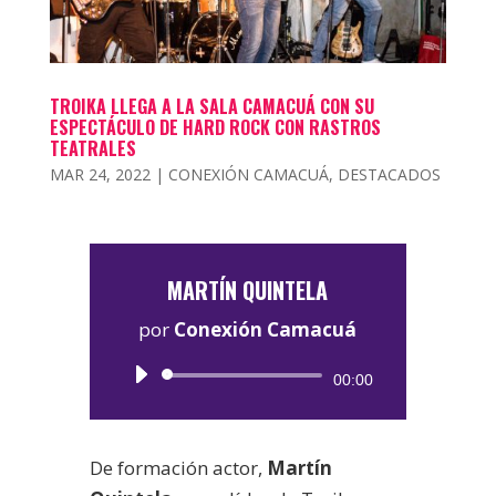
TROIKA LLEGA A LA SALA CAMACUÁ CON SU
ESPECTÁCULO DE HARD ROCK CON RASTROS
TEATRALES
MAR 24, 2022
|
CONEXIÓN CAMACUÁ
,
DESTACADOS
MARTÍN QUINTELA
por
Conexión Camacuá
Reproductor
00:00
de
audio
De formación actor,
Martín