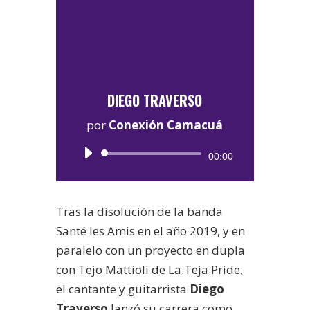
DIEGO TRAVERSO
por
Conexión Camacuá
Reproductor
00:00
de
audio
Tras la disolución de la banda
Santé les Amis en el año 2019, y en
paralelo con un proyecto en dupla
con Tejo Mattioli de La Teja Pride,
el cantante y guitarrista
Diego
Traverso
lanzó su carrera como