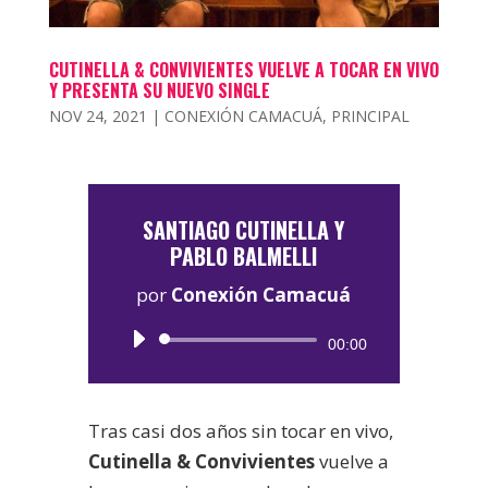
CUTINELLA & CONVIVIENTES VUELVE A TOCAR EN VIVO
Y PRESENTA SU NUEVO SINGLE
NOV 24, 2021
|
CONEXIÓN CAMACUÁ
,
PRINCIPAL
SANTIAGO CUTINELLA Y
PABLO BALMELLI
por
Conexión Camacuá
Reproductor
00:00
de
audio
Tras casi dos años sin tocar en vivo,
Cutinella & Convivientes
vuelve a