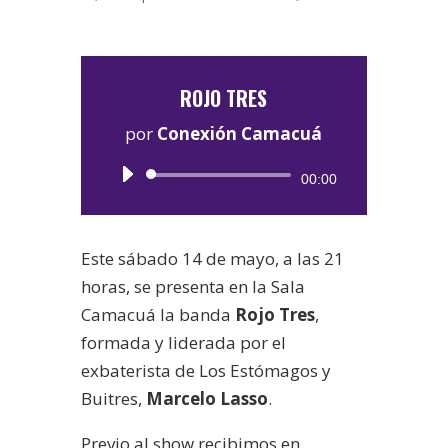
ROJO TRES
por
Conexión Camacuá
Reproductor
00:00
de
audio
Este sábado 14 de mayo, a las 21
horas, se presenta en la Sala
Camacuá la banda
Rojo Tres
,
formada y liderada por el
exbaterista de Los Estómagos y
Buitres,
Marcelo Lasso
.
Previo al show recibimos en