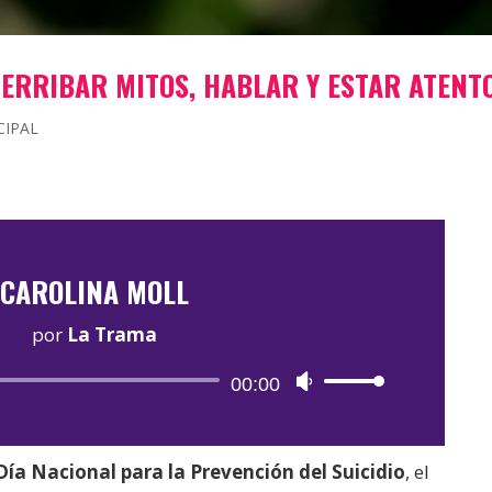
DERRIBAR MITOS, HABLAR Y ESTAR ATENT
CIPAL
CAROLINA MOLL
por
La Trama
Reproductor
00:00
Utiliza
de
las
audio
teclas
ía Nacional para la Prevención del Suicidio
, el
de