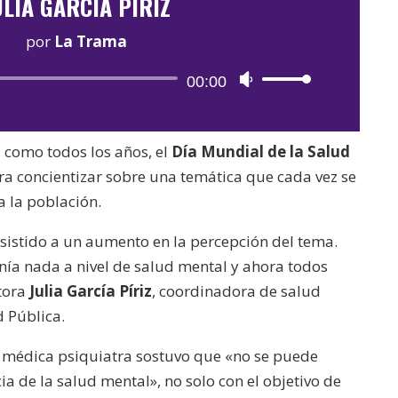
ULIA GARCÍA PÍRIZ
por
La Trama
Reproductor
00:00
Utiliza
de
las
audio
teclas
, como todos los años, el
Día Mundial de la Salud
de
ra concientizar sobre una temática que cada vez se
flecha
 la población.
arriba/abajo
para
sistido a un aumento en la percepción del tema.
aumentar
nía nada a nivel de salud mental y ahora todos
o
ctora
Julia García Píriz
, coordinadora de salud
disminuir
d Pública.
el
a médica psiquiatra sostuvo que «no se puede
volumen.
ia de la salud mental», no solo con el objetivo de