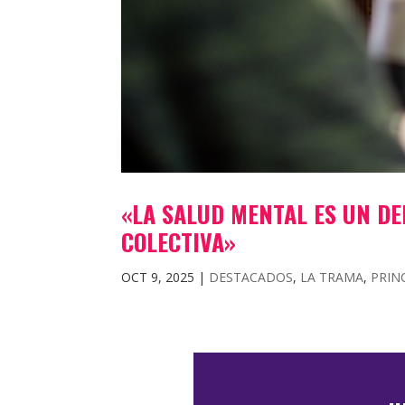
«LA SALUD MENTAL ES UN D
COLECTIVA»
OCT 9, 2025
|
DESTACADOS
,
LA TRAMA
,
PRIN