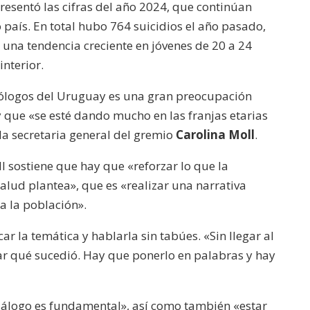
resentó las cifras del año 2024, que continúan
flecha
país. En total hubo 764 suicidios el año pasado,
arriba/abajo
 una tendencia creciente en jóvenes de 20 a 24
para
nterior.
aumentar
o
cólogos del Uruguay es una gran preocupación
disminuir
 que «se esté dando mucho en las franjas etarias
el
la secretaria general del gremio
Carolina Moll
.
volumen.
 sostiene que hay que «reforzar lo que la
alud plantea», que es «realizar una narrativa
 a la población».
car la temática y hablarla sin tabúes. «Sin llegar al
ar qué sucedió. Hay que ponerlo en palabras y hay
diálogo es fundamental», así como también «estar