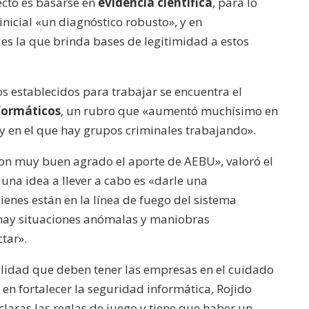
ecto es basarse en
evidencia científica
, para lo
inicial «un diagnóstico robusto», y en
 es la que brinda bases de legitimidad a estos
cos establecidos para trabajar se encuentra el
nformáticos
, un rubro que «aumentó muchísimo en
«y en el que hay grupos criminales trabajando».
on muy buen agrado el aporte de AEBU», valoró el
una idea a llever a cabo es «darle una
enes están en la línea de fuego del sistema
 hay situaciones anómalas y maniobras
tar».
lidad que deben tener las empresas en el cuidado
 en fortalecer la seguridad informática, Rojido
claras las reglas de juego y tiene que haber un