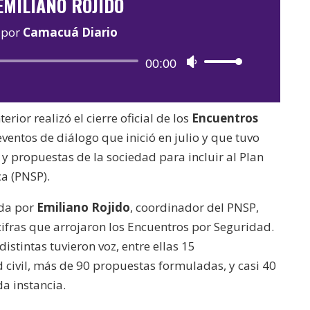
EMILIANO ROJIDO
por
Camacuá Diario
Reproductor
00:00
Utiliza
de
las
audio
teclas
terior realizó el cierre oficial de los
Encuentros
de
 eventos de diálogo que inició en julio y que tuvo
flecha
 y propuestas de la sociedad para incluir al Plan
arriba/abajo
a (PNSP).
para
aumentar
ida por
Emiliano Rojido
, coordinador del PNSP,
o
cifras que arrojaron los Encuentros por Seguridad.
disminuir
distintas tuvieron voz, entre ellas 15
el
 civil, más de 90 propuestas formuladas, y casi 40
volumen.
da instancia.