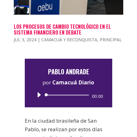
LOS PROCESOS DE CAMBIO TECNOLÓGICO EN EL
SISTEMA FINANCIERO EN DEBATE
JUL 3, 2024
|
CAMACUÁ Y RECONQUISTA
,
PRINCIPAL
PABLO ANDRADE
por
Camacuá Diario
Reproductor
00:00
de
audio
En la ciudad brasileña de San
Pablo, se realizan por estos días