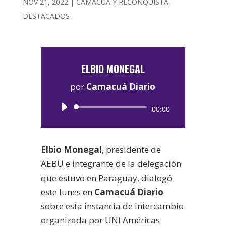
NOV 21, 2022
|
CAMACUÁ Y RECONQUISTA
,
DESTACADOS
ELBIO MONEGAL
por
Camacuá Diario
Reproductor
00:00
de
audio
Elbio Monegal
, presidente de
AEBU e integrante de la delegación
que estuvo en Paraguay, dialogó
este lunes en
Camacuá Diario
sobre esta instancia de intercambio
organizada por UNI Américas