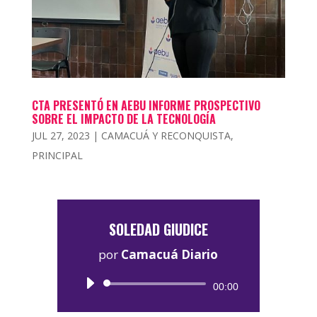
CTA PRESENTÓ EN AEBU INFORME PROSPECTIVO
SOBRE EL IMPACTO DE LA TECNOLOGÍA
JUL 27, 2023
|
CAMACUÁ Y RECONQUISTA
,
PRINCIPAL
SOLEDAD GIUDICE
por
Camacuá Diario
Reproductor
00:00
de