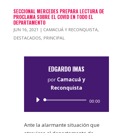
SECCIONAL MERCEDES PREPARA LECTURA DE
PROCLAMA SOBRE EL COVID EN TODO EL
DEPARTAMENTO
JUN 16, 2021
|
CAMACUÁ Y RECONQUISTA
,
DESTACADOS
,
PRINCIPAL
EDGARDO IMAS
por
Camacuá y
Reconquista
Reproductor
00:00
de
audio
Ante la alarmante situación que