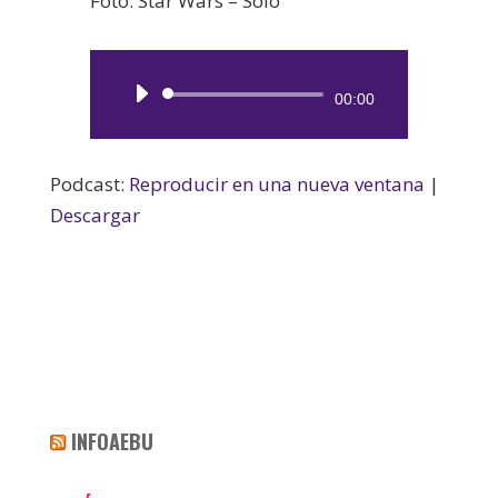
Foto: Star Wars – Solo
Reproductor
00:00
de
audio
Podcast:
Reproducir en una nueva ventana
|
Descargar
INFOAEBU